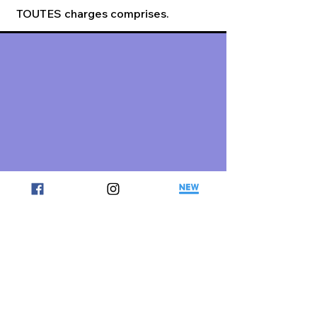
TOUTES charges comprises.
Contact
Aurélie, 33 ans, ergothérapeute au
0474/285.489.
Complet pour le moment (info du