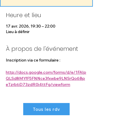
Heure et lieu
17 avr. 2026, 19:30 – 22:00
Lieu à définir
À propos de l'événement
Inscription via ce formulaire : 
http://docs.google.com/forms/d/e/1FAIp
QLSd8MYfF5FNNce3fxwbe9LNSrQo6Bp
eTzrbtiD73zdR0i4ttFg/viewform
Tous les rdv