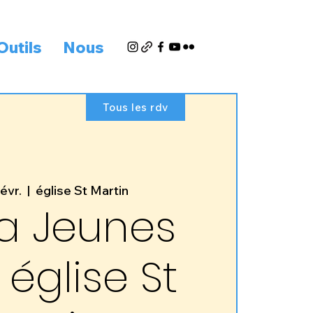
Outils
Nous
Tous les rdv
évr.
  |  
église St Martin
a Jeunes
 église St