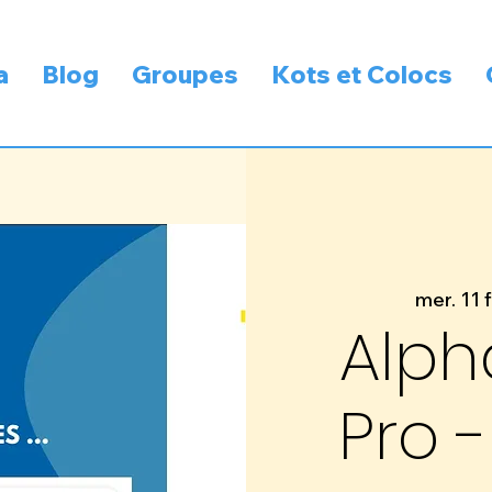
a
Blog
Groupes
Kots et Colocs
mer. 11 f
Alph
Pro -