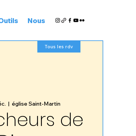
Outils
Nous
Tous les rdv
éc.
  |  
église Saint-Martin
cheurs de