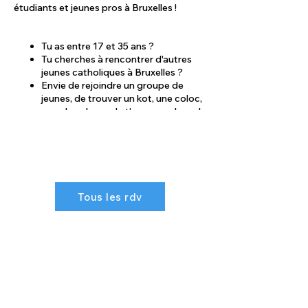
étudiants et jeunes pros à Bruxelles !
Tu as entre 17 et 35 ans ?
Tu cherches à rencontrer d'autres
jeunes catholiques à Bruxelles ?
Envie de rejoindre un groupe de
jeunes, de trouver un kot, une coloc,
une chorale, ou de t'engager dans du
bénévolat ?
Besoin de te former, de cheminer
dans la foi, ou de partager avec
d'autres jeunes chrétiens ?
Tous les rdv
📷 Le
Church MeetUp
est fait pour toi ! 📷
Ne manque pas cette occasion unique de
découvrir toutes les propositions qui
t'attendent à Bruxelles. Viens rencontrer
d'autres jeunes chrétiens dans une
ambiance chaleureuse et dynamique.
Cette année, nous organisons
exceptionnellement une messe des jeunes