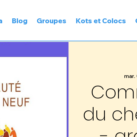
a
Blog
Groupes
Kots et Colocs
mar. 
Com
du ch
- g