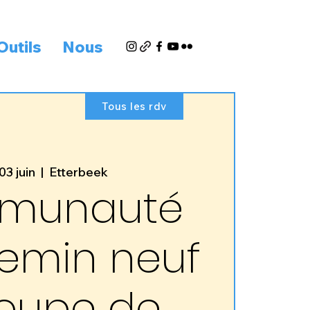
Outils
Nous
Tous les rdv
03 juin
  |  
Etterbeek
munauté
emin neuf
roupe de