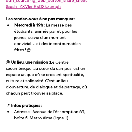
utm_source=ig_web_button_share_sheet
&igsh=ZXVlenRsOXkzemph
Les rendez-vous à ne pas manquer :
Mercredi à 19h
 : La messe des 
étudiants, animée par et pour les 
jeunes, suivie d’un moment 
convivial… et des incontournables 
frites ! 🍟
🌍 
Un lieu, une mission :
Le Centre 
œcuménique, au cœur du campus, est un 
espace unique où se croisent spiritualité, 
culture et solidarité. C’est un lieu 
d’ouverture, de dialogue et de partage, où 
chacun peut trouver sa place.
📍 
Infos pratiques :
Adresse : Avenue de l’Assomption 69, 
boîte 5, Métro Alma (ligne 1).