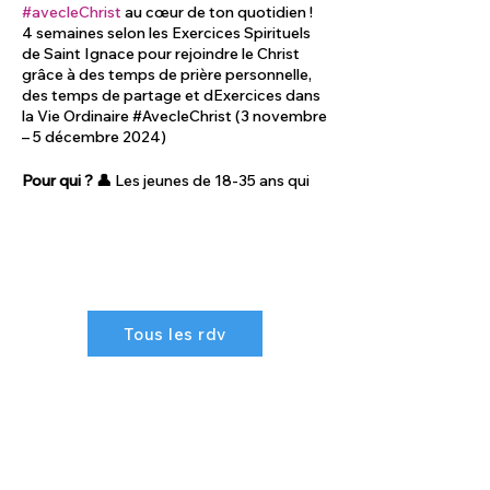
#avecleChrist
au cœur de ton quotidien !
4 semaines selon les Exercices Spirituels
de Saint Ignace pour rejoindre le Christ
grâce à des temps de prière personnelle,
des temps de partage et dExercices dans
la Vie Ordinaire #AvecleChrist (3 novembre
– 5 décembre 2024)
Pour qui ? 👤
Les jeunes de 18-35 ans qui
souhaitent ancrer davantage leur vie dans
la prière et la prière dans leur vie.
Quoi ? 🤔
Un parcours d’un mois inspiré
des exercices spirituels de saint Ignace,
pour vivre un temps privilégié avec le
Christ au cœur de sa vie quotidienne. En
Tous les rdv
savoir plus sur les Exercices Spirituels de
Saint Ignace : – Découvrir l’expérience :
https://prieenchemin.org/exercices-
spirituels/
– Une petite vidéo pour
découvrir l’expérience d’Ignace :
https://www.youtube.com/watch?
v=mDXpbDymsTc
– Un article du journal