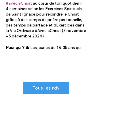
#avecleChrist
au cœur de ton quotidien !
4 semaines selon les Exercices Spirituels
de Saint Ignace pour rejoindre le Christ
grâce à des temps de prière personnelle,
des temps de partage et dExercices dans
la Vie Ordinaire #AvecleChrist (3 novembre
– 5 décembre 2024)
Pour qui ? 👤
Les jeunes de 18-35 ans qui
souhaitent ancrer davantage leur vie dans
la prière et la prière dans leur vie.
Quoi ? 🤔
Un parcours d’un mois inspiré
des exercices spirituels de saint Ignace,
pour vivre un temps privilégié avec le
Christ au cœur de sa vie quotidienne. En
Tous les rdv
savoir plus sur les Exercices Spirituels de
Saint Ignace : – Découvrir l’expérience :
https://prieenchemin.org/exercices-
spirituels/
– Une petite vidéo pour
découvrir l’expérience d’Ignace :
https://www.youtube.com/watch?
v=mDXpbDymsTc
– Un article du journal