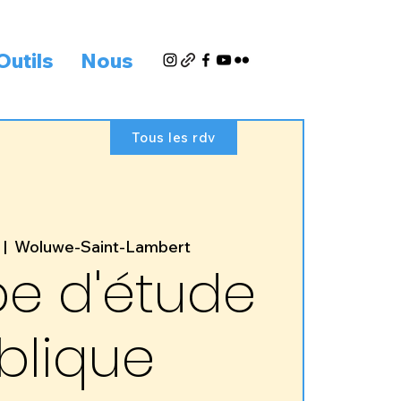
Outils
Nous
Tous les rdv
  |  
Woluwe-Saint-Lambert
e d'étude
blique