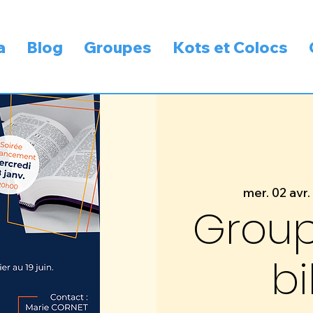
a
Blog
Groupes
Kots et Colocs
mer. 02 avr.
Group
bi