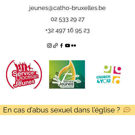
jeunes@catho-bruxelles.be
02 533 29 27
+32 497 16 95 23
En cas d’abus sexuel dans l’église ?