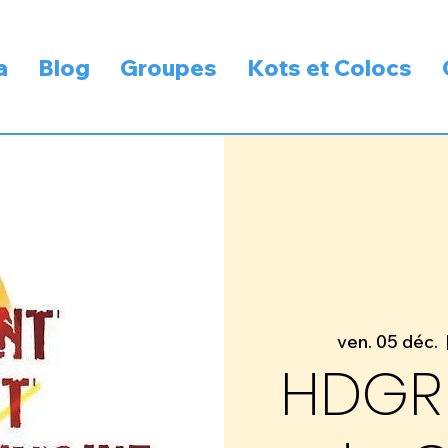
a
Blog
Groupes
Kots et Colocs
ven. 05 déc.
  
HDGR 