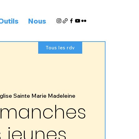
Outils
Nous
Tous les rdv
glise Sainte Marie Madeleine
dimanches
 jeunes