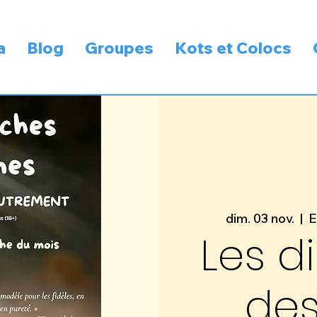
a
Blog
Groupes
Kots et Colocs
dim. 03 nov.
  |  
E
Les 
des