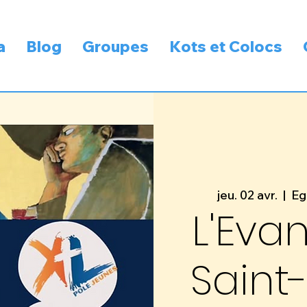
a
Blog
Groupes
Kots et Colocs
jeu. 02 avr.
  |  
Eg
L'Eva
Saint-