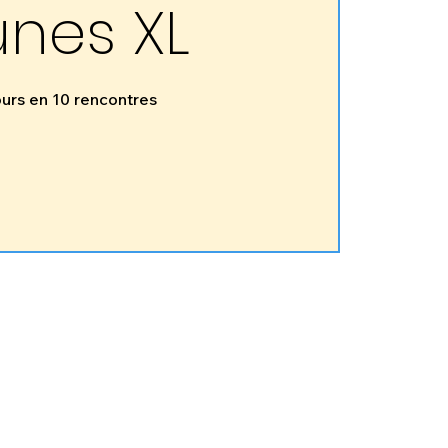
unes XL
urs en 10 rencontres