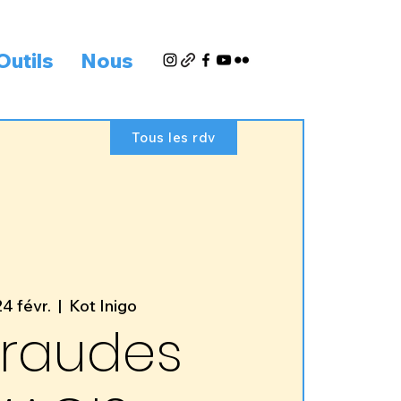
Outils
Nous
Tous les rdv
24 févr.
  |  
Kot Inigo
raudes