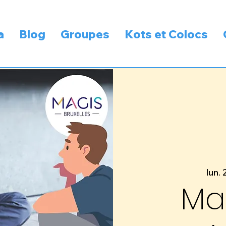
a
Blog
Groupes
Kots et Colocs
lun. 
Ma