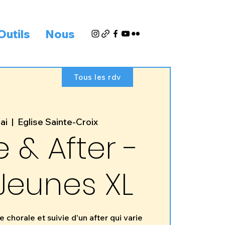
Outils
Nous
Tous les rdv
ai
  |  
Eglise Sainte-Croix
 & After -
Jeunes XL
chorale et suivie d'un after qui varie