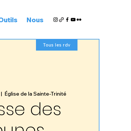
Outils
Nous
Tous les rdv
 |  
Église de la Sainte-Trinité
sse des
eunes