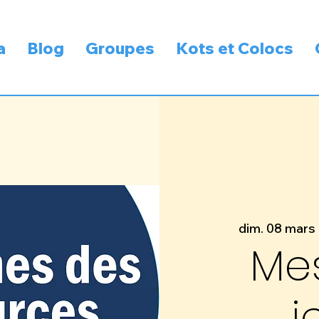
a
Blog
Groupes
Kots et Colocs
dim. 08 mars
 
Me
j