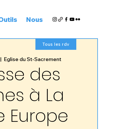
Outils
Nous
Tous les rdv
 |  
Eglise du St-Sacrement
sse des
nes à La
e Europe