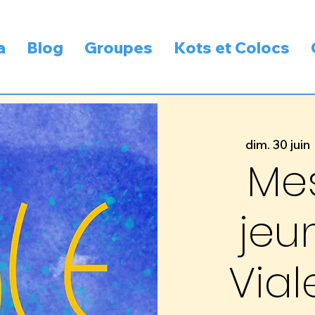
a
Blog
Groupes
Kots et Colocs
dim. 30 juin
 
Me
jeu
Vial