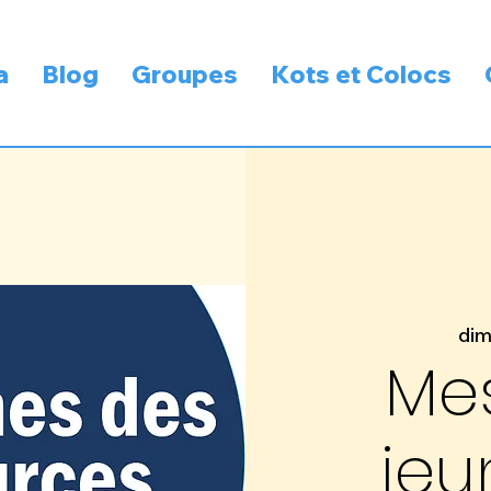
a
Blog
Groupes
Kots et Colocs
dim
Me
jeu