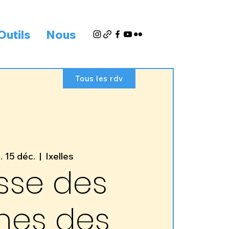
Outils
Nous
Tous les rdv
. 15 déc.
  |  
Ixelles
sse des
nes des