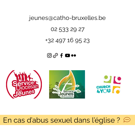
jeunes@catho-bruxelles.be
02 533 29 27
+32 497 16 95 23
En cas d’abus sexuel dans l’église ?