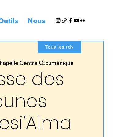
Outils
Nous
Tous les rdv
hapelle Centre Œcuménique
sse des
eunes
esi’Alma