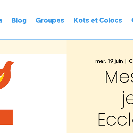
a
Blog
Groupes
Kots et Colocs
mer. 19 juin
  |  
C
Me
j
Eccl