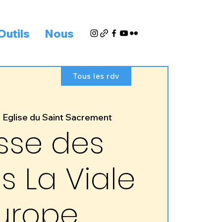
Outils
Nous
Tous les rdv
  
Eglise du Saint Sacrement
sse des
s La Viale
urope