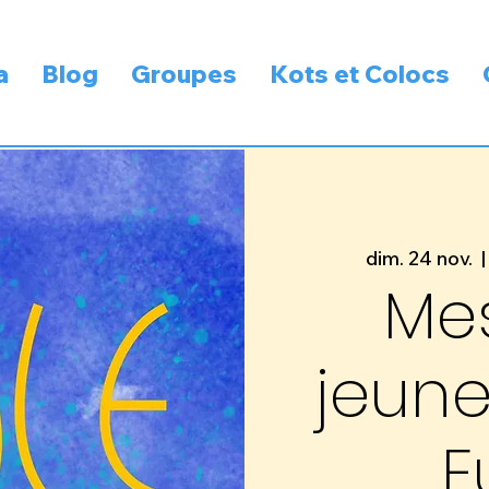
a
Blog
Groupes
Kots et Colocs
dim. 24 nov.
  |
Me
jeune
E