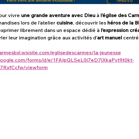
ur vivre 
une grande aventure avec Dieu
 à 
l’église des Car
ndises lors de l’atelier 
cuisine
, découvrir les 
héros de la B
s’exprimer librement dans un espace dédié à 
l’expression cré
rler leur imagination grâce aux activités d’
art manuel
 centré
carmesbxl.wixsite.com/eglisedescarmes/la-jeunesse
.google.com/forms/d/e/1FAIpQLSeL0i7eD7jXkaPyt9t0kt-
RxfCcfw/viewform