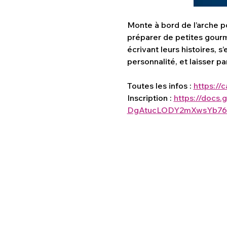
Monte à bord de l’arche po
préparer de petites gourma
écrivant leurs histoires, 
personnalité, et laisser pa
Toutes les infos : 
https://
Inscription : 
https://docs
DgAtucLODY2mXwsYb767