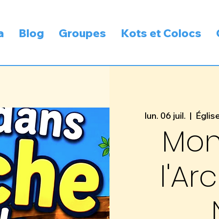
a
Blog
Groupes
Kots et Colocs
lun. 06 juil.
  |  
Églis
Mon
l'Ar