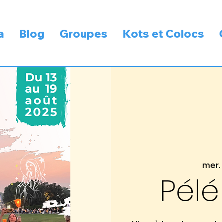
a
Blog
Groupes
Kots et Colocs
mer.
Pélé