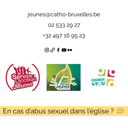
jeunes@catho-bruxelles.be
02 533 29 27
+32 497 16 95 23
En cas d’abus sexuel dans l’église ?