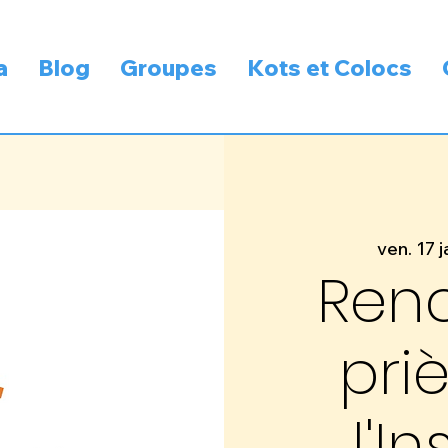
a
Blog
Groupes
Kots et Colocs
ven. 17 j
Renc
pri
l'In