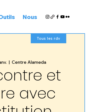
Outils
Nous
Tous les rdv
anv.
  |  
Centre Alameda
ontre et
ère avec
stitution