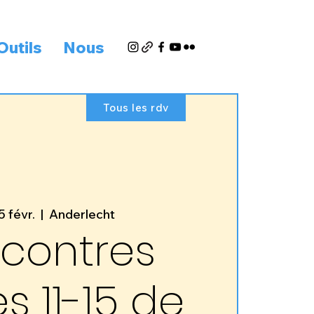
Outils
Nous
Tous les rdv
5 févr.
  |  
Anderlecht
contres
s 11-15 de