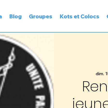
a
Blog
Groupes
Kots et Colocs
dim. 1
Ren
jeune