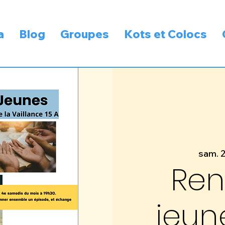
a
Blog
Groupes
Kots et Colocs
sam. 2
Ren
jeun