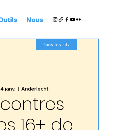
Outils
Nous
Tous les rdv
4 janv.
  |  
Anderlecht
contres
es 16+ de