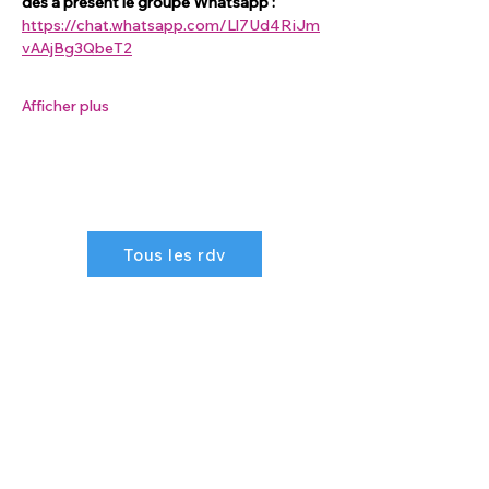
dès à présent le groupe Whatsapp : 
https://chat.whatsapp.com/Ll7Ud4RiJm
vAAjBg3QbeT2
Afficher plus
Tous les rdv