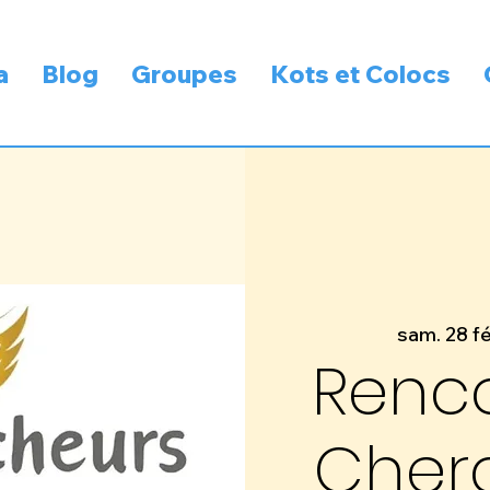
a
Blog
Groupes
Kots et Colocs
sam. 28 fé
Renco
Cher