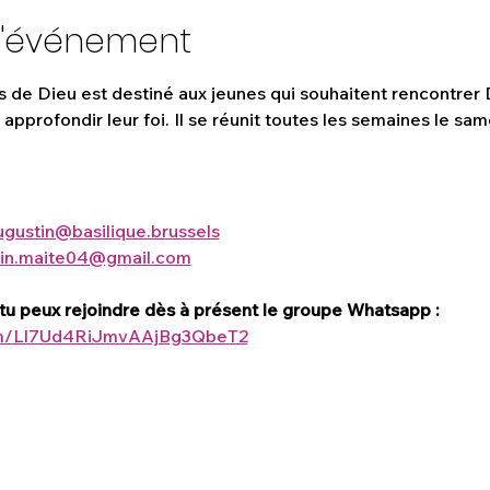
l'événement
de Dieu est destiné aux jeunes qui souhaitent rencontrer D
pprofondir leur foi. Il se réunit toutes les semaines le same
ugustin@basilique.brussels
din.maite04@gmail.com
, tu peux rejoindre dès à présent le groupe Whatsapp : 
com/Ll7Ud4RiJmvAAjBg3QbeT2