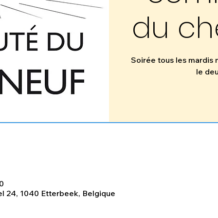
du ch
Soirée tous les mardis
le de
0
l 24, 1040 Etterbeek, Belgique