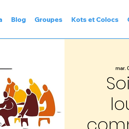
a
Blog
Groupes
Kots et Colocs
mar. 
So
l
com