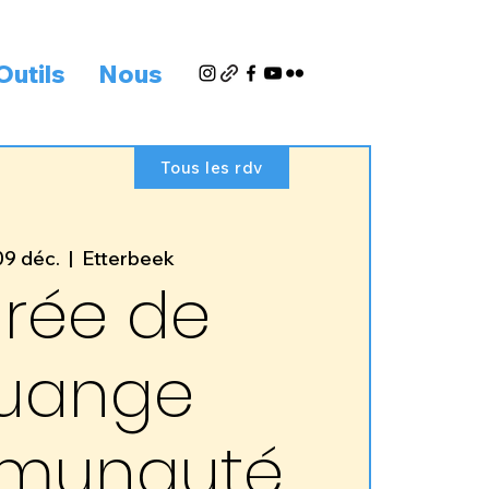
Outils
Nous
Tous les rdv
09 déc.
  |  
Etterbeek
irée de
ouange
munauté