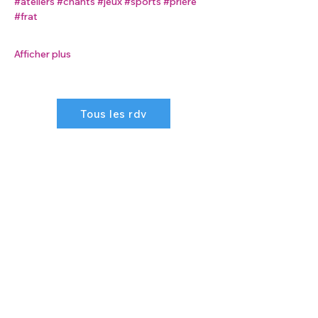
#ateliers
#chants
#jeux
#sports
#prière
#frat
Afficher plus
Tous les rdv