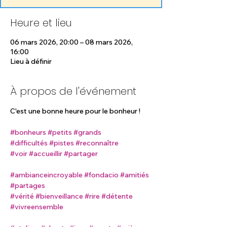
Heure et lieu
06 mars 2026, 20:00 – 08 mars 2026,
16:00
Lieu à définir
À propos de l'événement
C'est une bonne heure pour le bonheur !
#bonheurs
#petits
#grands
#difficultés
#pistes
#reconnaître
#voir
#accueillir
#partager
#ambianceincroyable
#fondacio
#amitiés
#partages
#vérité
#bienveillance
#rire
#détente
#vivreensemble