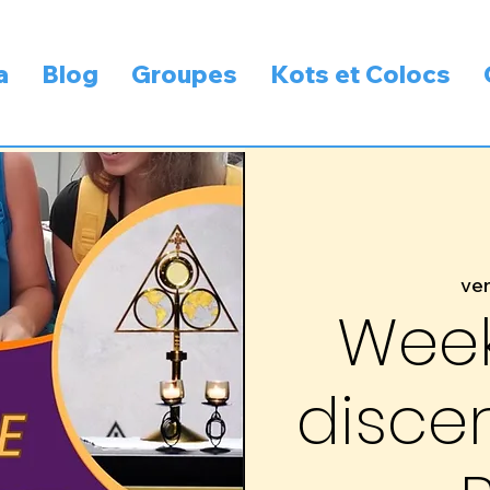
a
Blog
Groupes
Kots et Colocs
ven
Wee
disce