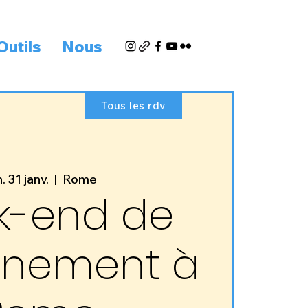
Outils
Nous
Tous les rdv
. 31 janv.
  |  
Rome
k-end de
rnement à