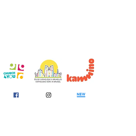
jeunes@catho-bruxelles.be