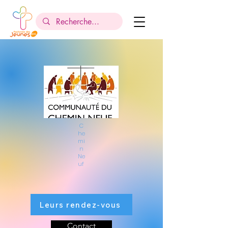
C
he
mi
n
Ne
uf
Leurs rendez-vous
Contact