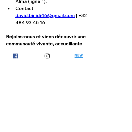
Alma (ligne 1).
Contact : 
david.binidi46@gmail.com
 | +32 
484 93 45 16
Rejoins-nous et viens découvrir une 
communauté vivante, accueillante 
et pleine de projets !
 🎓
#EcclesiAlma
#ÉtudiantsEnsemble
#FoiEtPartage
Groupe précédent
Groupe suivant