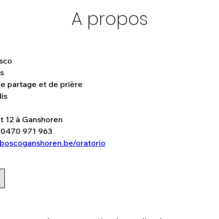
A propos
sco
ns
de partage et de prière
is
t 12 à Ganshoren
t 0470 971 963
boscoganshoren.be/oratorio