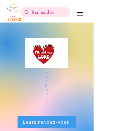
Pr
ais
e
th
e
Lor
d
Leurs rendez-vous