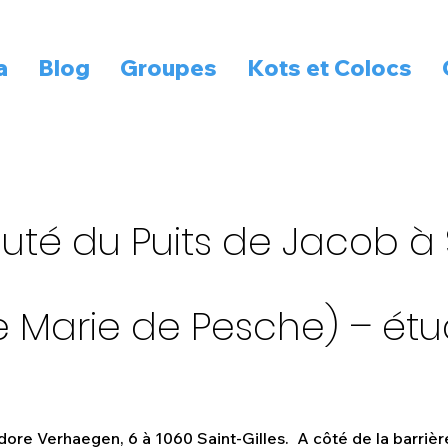
a
Blog
Groupes
Kots et Colocs
 du Puits de Jacob à S
 de Marie de Pesche) – ét
ore Verhaegen, 6 à 1060 Saint-Gilles. A côté de la barrière