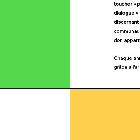
toucher
» p
dialogue
»
discernant
communauta
don appart
Chaque anné
grâce à l’a