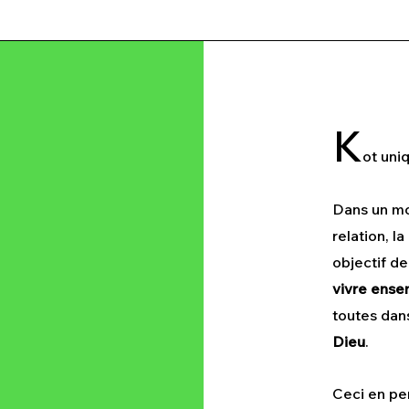
K
ot uni
Dans un mon
relation, 
objectif d
vivre ense
toutes dan
Dieu
.
Ceci en pe