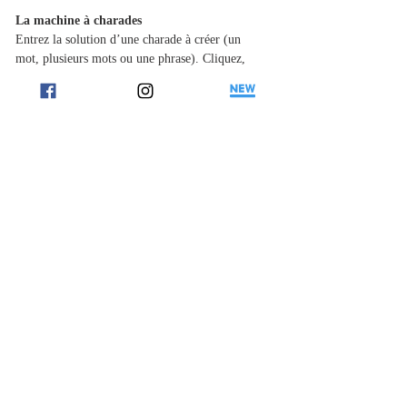
La machine à charades
Entrez la solution d’une charade à créer (un 
mot, plusieurs mots ou une phrase). Cliquez, 
ensuite sur «Abracadraba » et la solution est 
générée 
automatiquement.Si
 vous souhaitez 
d’autres solutions concernant certaines syllabes, 
vous pouvez recommencer la même 
démarche.Une fois satisfait(e), vous pouvez 
alors copier/coller la charade dans un document 
texte ou envoyer directement le lien de celle-ci 
via un message.
http://www.charade-o-matic.com/
Et encore plus ici : 
https://www.jeunescathosbxl.be/outils/festisite-
Previous
Next