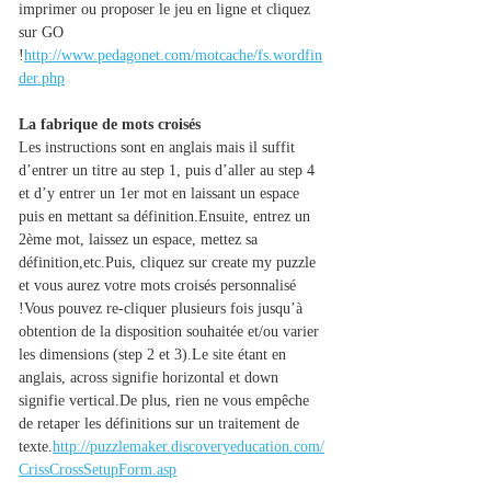
imprimer ou proposer le jeu en ligne et cliquez 
sur GO 
!
http://www.pedagonet.com/motcache/fs.wordfin
der.php
La fabrique de mots croisés
Les instructions sont en anglais mais il suffit 
d’entrer un titre au step 1, puis d’aller au step 4 
et d’y entrer un 1er mot en laissant un espace 
puis en mettant sa définition.Ensuite, entrez un 
2ème mot, laissez un espace, mettez sa 
définition,etc.Puis, cliquez sur create my puzzle 
et vous aurez votre mots croisés personnalisé 
!Vous pouvez re-cliquer plusieurs fois jusqu’à 
obtention de la disposition souhaitée et/ou varier 
les dimensions (step 2 et 3).Le site étant en 
anglais, across signifie horizontal et down 
signifie 
vertical.De
 plus, rien ne vous empêche 
de retaper les définitions sur un traitement de 
texte.
http://puzzlemaker.discoveryeducation.com/
CrissCrossSetupForm.asp