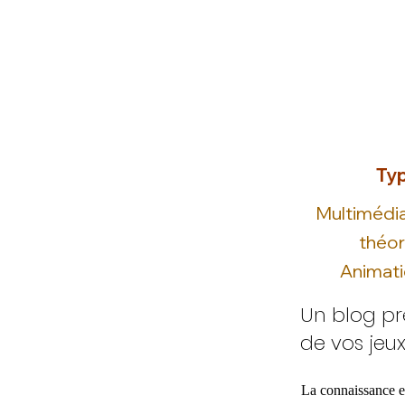
Typ
Multimédi
théor
Animat
Un blog pr
de vos jeux
La connaissance et