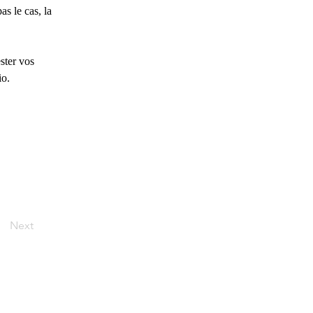
as le cas, la 
ster vos 
io.
Next