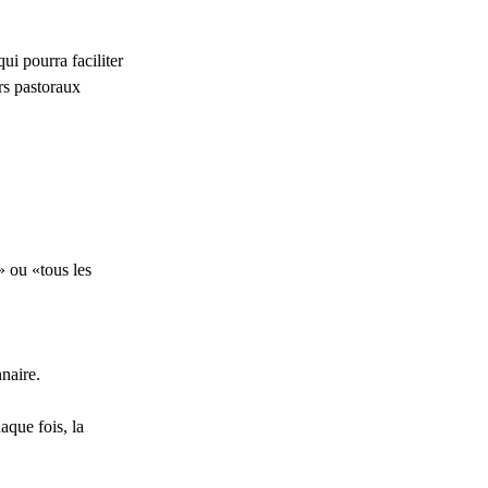
ui pourra faciliter 
rs pastoraux 
» ou «tous les 
naire.
aque fois, la 