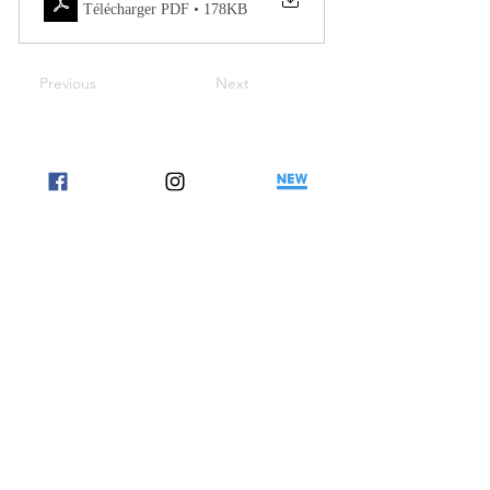
Télécharger PDF • 178KB
Previous
Next
jeunes@catho-bruxelles.be
02 533 29 27