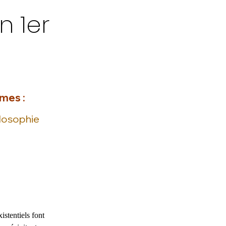
n 1er
mes :
ilosophie
stentiels font 