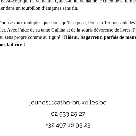
 basse-cour qui l’a vu naître. Qui es-tu lui demande le chien de la ferme,
1er dans un tourbillon d’énigmes sans fin.
éponses aux multiples questions qu’il se pose, Poussin 1er bouscule les
ler. Avec l’aide de sa tante Gallina et de la souris dévoreuse de livres, 
 au sens propre comme au figuré !
 Râleur, bagarreur, parfois de mauva
s fait rire !
jeunes@catho-bruxelles.be
02 533 29 27
+32 497 16 95 23