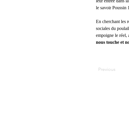
leur entrée dans la
le savoir Poussin 
En cherchant les r
sociales du poulail
empoigne le réel,
nous touche et nou
Previous