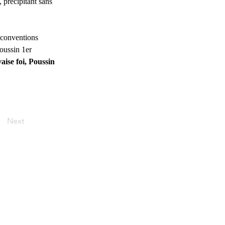
 précipitant sans 
 conventions 
Poussin 1er 
ise foi, Poussin 
Next