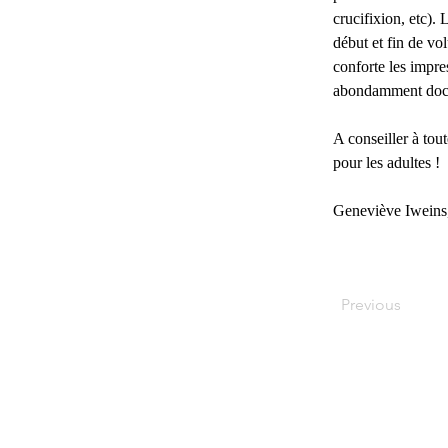
crucifixion, etc).
début et fin de vo
conforte les impres
abondamment docum
A conseiller à tout
pour les adultes !
Geneviève Iweins,
Previous