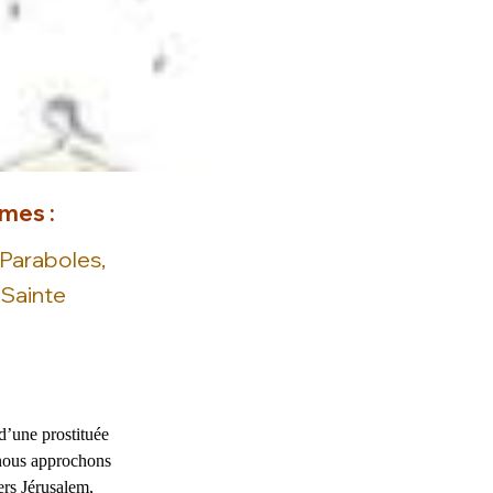
mes :
 Paraboles,
 Sainte
d’une prostituée 
 nous approchons 
ers Jérusalem, 