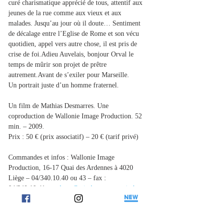
curé charismatique apprécié de tous, attentif aux 
jeunes de la rue comme aux vieux et aux 
malades. Jusqu’au jour où il doute… Sentiment 
de décalage entre l’Eglise de Rome et son vécu 
quotidien, appel vers autre chose, il est pris de 
crise de foi.Adieu Auvelais, bonjour Orval le 
temps de mûrir son projet de prêtre 
autrement.Avant de s’exiler pour Marseille.
Un portrait juste d’un homme fraternel.
Un film de Mathias Desmarres. Une 
coproduction de Wallonie Image Production. 52 
min. – 2009.
Prix : 50 € (prix associatif) – 20 € (tarif privé)
Commandes et infos : Wallonie Image 
Production, 16-17 Quai des Ardennes à 4020 
Liège – 04/340.10.40 ou 43 – fax : 
04/340.10.41 – 
n.daras@wip.be
 – 
www.wip.be
Previous
Next