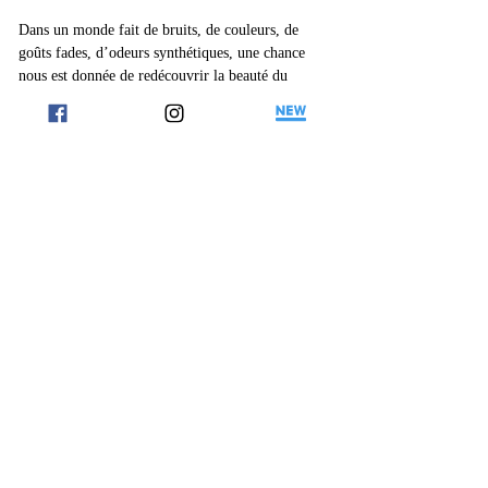
Dans un monde fait de bruits, de couleurs, de 
goûts fades, d’odeurs synthétiques, une chance 
nous est donnée de redécouvrir la beauté du 
naturel parce que Dieu a créé la Terre et l’a 
confiée aux bons soins de l’Homme et 
l’interdépendance y est forte, entre une nature et 
l’Homme placé au centre.
Voici l’affiche de la campagne.
affiche_-_prendre_le_temps
.pdf
Télécharger PDF • 21KB
Dans le fichier ci-joint vous trouverez :
Des fiches d’animations qui font appel au 5 sens 
(la vue pour poser un regard – le goût pour 
prendre le temps de déguster – le toucher pour 
le temps de palper, et tâtonner – l’odorat pour 
connaître les bonnes ou mauvaises odeurs – 
l’ouïe pour entendre et/ou écouter) – Un partage 
biblique pour faire de ses sens une prière