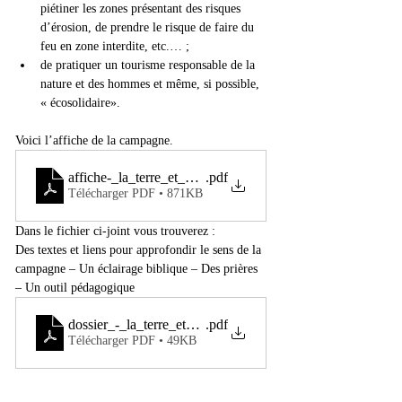
piétiner les zones présentant des risques 
d’érosion, de prendre le risque de faire du 
feu en zone interdite, etc.… ;
de pratiquer un tourisme responsable de la 
nature et des hommes et même, si possible, 
« écosolidaire».
Voici l’affiche de la campagne.
affiche-_la_terre_et_nous_cest_pour_la_vie_0
.pdf
Télécharger PDF • 871KB
Dans le fichier ci-joint vous trouverez :
Des textes et liens pour approfondir le sens de la 
campagne – Un éclairage biblique – Des prières 
– Un outil pédagogique
dossier_-_la_terre_et_nous_cest_pour_la_vie
.pdf
Télécharger PDF • 49KB