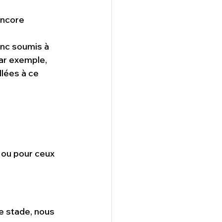
encore 
nc soumis à 
ar exemple, 
llées à ce 
 ou pour ceux 
ce stade, nous 