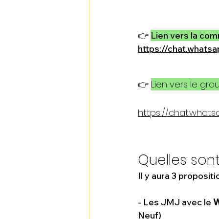
👉 
Lien vers la co
https://chat.what
👉 
Lien vers le gro
https://chat.what
Quelles sont
Il y aura 3 proposi
- Les JMJ avec le 
W
Neuf) 