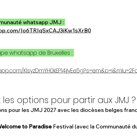
mmunauté whatsapp JMJ : 
sapp.com/Io6TRIqSxCAJ3iKw1sXrB0
upe whatsapp de Bruxelles : 
sapp.com/KIsyzDmYH0kEP14jlyEe5g?s=em&p=i&mlu=2Fo
 les options pour partir aux JMJ ?
tions pour les JMJ 2027 avec les diocèses belges fran
elcome to Paradise
 Festival (avec la Communauté d