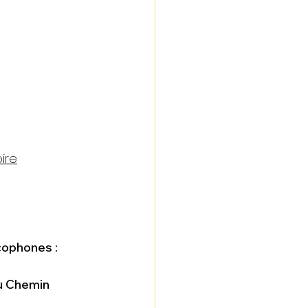
ire
cophones :
u Chemin 