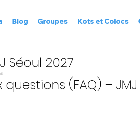
a
Blog
Groupes
Kots et Colocs
J Séoul 2027
il.
x questions (FAQ) – JMJ