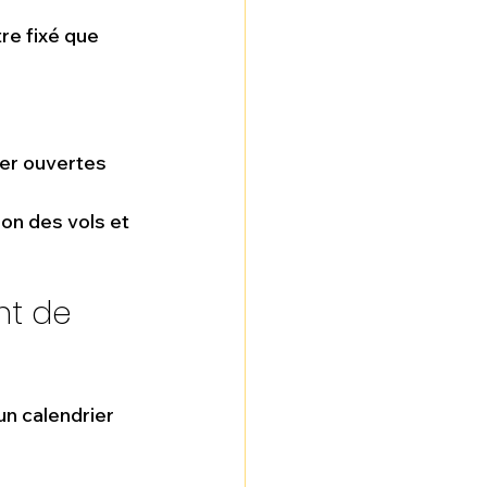
tre fixé que 
ter ouvertes 
ion des vols et 
nt de 
n calendrier 