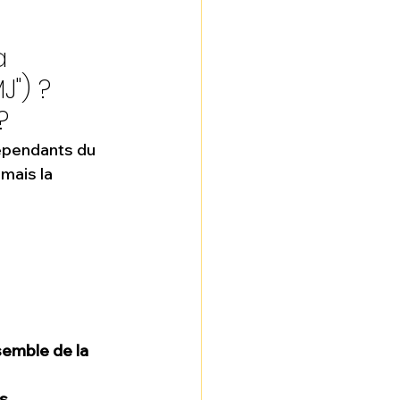
a 
J") ?
?
dependants du 
mais la 
semble de la 
s 