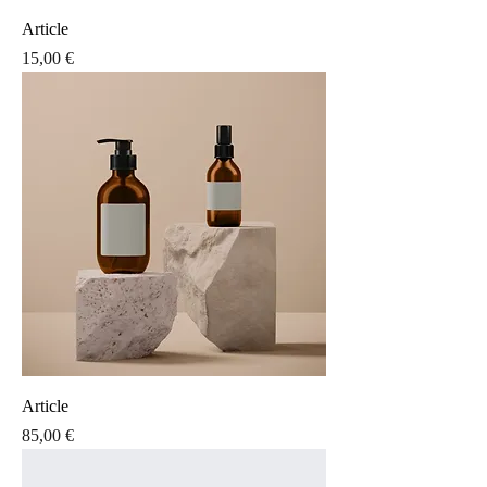
Article
Prix
15,00 €
Article
Prix
85,00 €