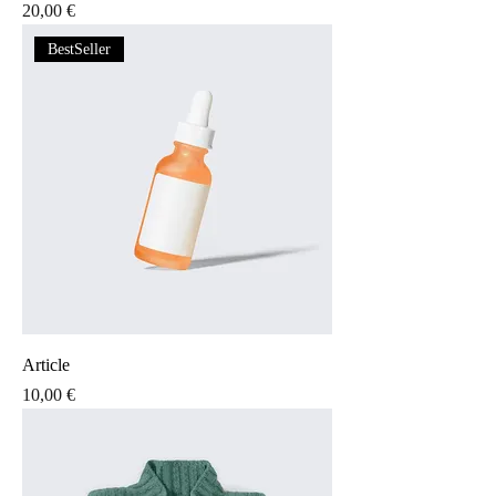
Prix
20,00 €
BestSeller
Article
Prix
10,00 €