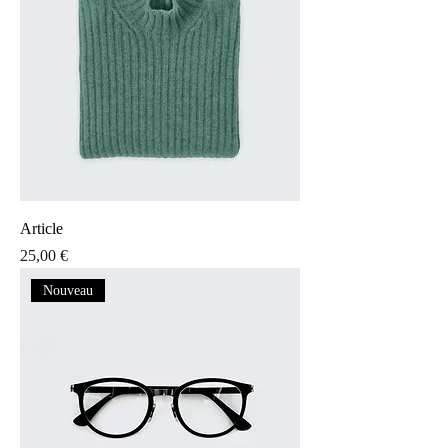
Article
Prix
25,00 €
Nouveau