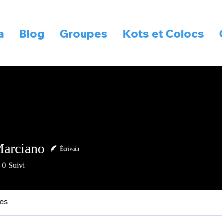
a
Blog
Groupes
Kots et Colocs
arciano
Écrivain
ciano
0
Suivi
les