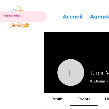
Accueil
Agend
Luca M
Luca Mar
0
Abonné
Profile
Events
Fi