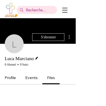
Plus d'actions
S'abonner
Luca Marciano
Écrivain
Luca Marciano
0 Abonné
0 Suivi
Profile
Events
Files