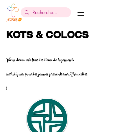
KOTS & COLOCS
KOTS & COLOCS
Viens découvrir tous les lieux de logements
catholiques pour les jeunes présents sur Bruxelles
!