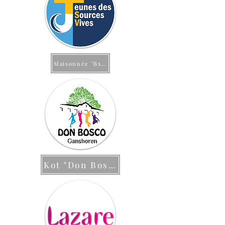
Maisonnée "Bx Frassati"
Kot "Don Bosco"