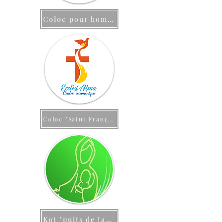
Coloc pour hommes
Coloc "Saint François"
Kot "puits de Jacob"