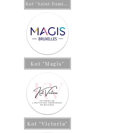
Kot "Saint Damien"
Kot "Magis"
Kot "Victoria"